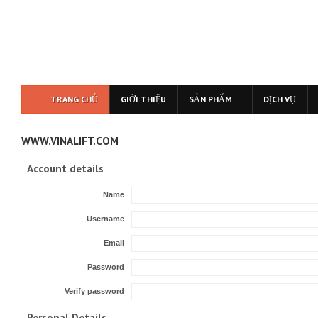
TRANG CHỦ
GIỚI THIỆU
SẢN PHẨM
DỊCH VỤ
WWW.VINALIFT.COM
Account details
Name
Username
Email
Password
Verify password
Personal Details