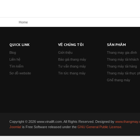
Home
QUICK LINK
VỀ CHÚNG TÔI
SẢN PHẨM
Blog
Giới thiệu
Thang may gia đình
Liên hệ
Báo giá thang máy
Thang máy tải khách
Tìm kiếm
Tư vấn thang máy
Thang máy tải hàng
Sơ đồ website
Tin tức thang máy
Thang máy tải thực 
Ghế thang máy
Copyright © 2026 www.vinalift.com. All Rights Reserved. Designed by
www.thangmay.
Joomla!
is Free Software released under the
GNU General Public License.