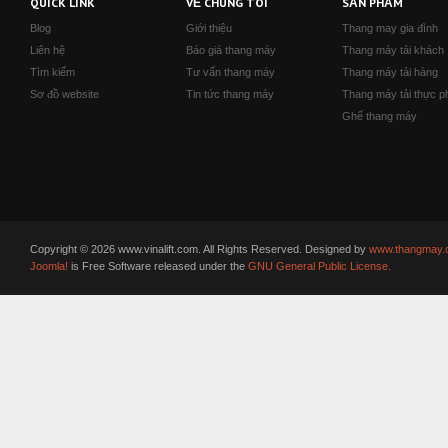
QUICK LINK
VỀ CHÚNG TÔI
SẢN PHẨM
Blog
Giới thiệu
Thang may gia đình
Liên hệ
Báo giá thang máy
Thang máy tải khách
Tìm kiếm
Tư vấn thang máy
Thang máy tải hàng
Sơ đồ website
Tin tức thang máy
Thang máy tải thực 
Ghế thang máy
Copyright © 2026 www.vinalift.com. All Rights Reserved. Designed by
www.thangmay.
Joomla!
is Free Software released under the
GNU General Public License.