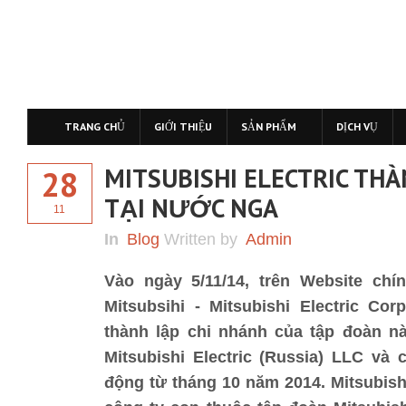
TRANG CHỦ
GIỚI THIỆU
SẢN PHẨM
DỊCH VỤ
MITSUBISHI ELECTRIC TH
28
TẠI NƯỚC NGA
11
In
Blog
Written by
Admin
Vào ngày 5/11/14, trên Website chí
Mitsubsihi - Mitsubishi Electric Co
thành lập chi nhánh của tập đoàn nà
Mitsubishi Electric (Russia) LLC và
động từ tháng 10 năm 2014. Mitsubis