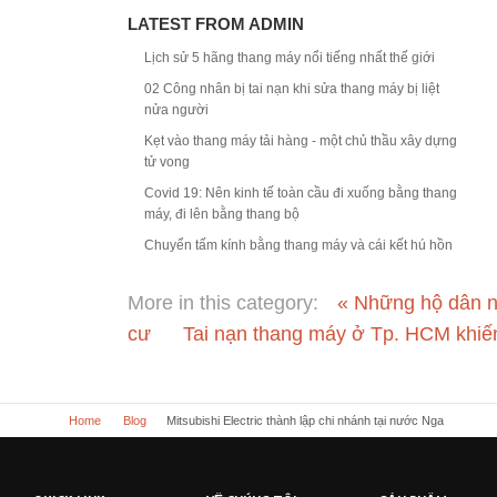
LATEST FROM ADMIN
Lịch sử 5 hãng thang máy nổi tiếng nhất thế giới
02 Công nhân bị tai nạn khi sửa thang máy bị liệt
nửa người
Kẹt vào thang máy tải hàng - một chủ thầu xây dựng
tử vong
Covid 19: Nên kinh tế toàn cầu đi xuống bằng thang
máy, đi lên bằng thang bộ
Chuyển tấm kính bằng thang máy và cái kết hú hồn
More in this category:
« Những hộ dân nợ 
cư
Tai nạn thang máy ở Tp. HCM khiế
Home
Blog
Mitsubishi Electric thành lập chi nhánh tại nước Nga