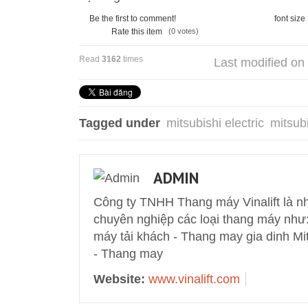
Be the first to comment!
font size
Rate this item
(0 votes)
Read
3162
times
Last modified on
Tagged under
mitsubishi electric
mitsub
ADMIN
Công ty TNHH Thang máy Vinalift là nhà
chuyên nghiệp các loại thang máy như
máy tải khách - Thang may gia dinh Mi
- Thang may
Website:
www.vinalift.com