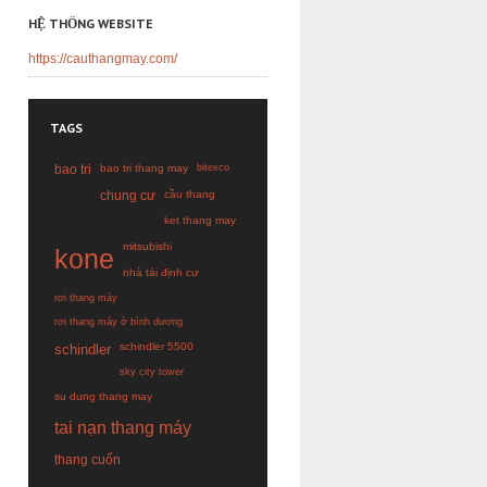
HỆ THỐNG WEBSITE
https://cauthangmay.com/
TAGS
bao tri
bao tri thang may
bitexco
chung cư
cầu thang
ket thang may
mitsubishi
kone
nhà tái định cư
rơi thang máy
rơi thang máy ở bình dương
schindler 5500
schindler
sky city tower
su dung thang may
tai nạn thang máy
thang cuốn