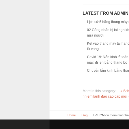
LATEST FROM ADMIN
Lịch sử 5 hãng thang máy n
02 Công nhân bị tai nạn kh
nửa người
Kẹt vào thang máy tải hàn
tử vong
Covid 19: Nên kinh tế toà
máy, đi lên bằng thang bộ
Chuyển tấm kính bằng than
More in this category:
« Sch
nhiệm lãnh đạo cao cấp mới 
Home
Blog
TP.HCM có thêm một nhà đ