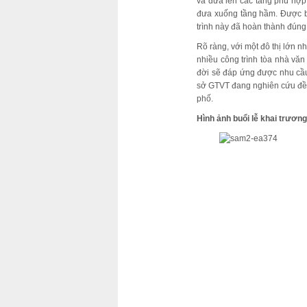
và đưa lên các tầng phù hợp
đưa xuống tầng hầm. Được bi
trình này đã hoàn thành đúng
Rõ ràng, với một đô thị lớn n
nhiều công trình tòa nhà vă
đời sẽ đáp ứng được nhu cầu
sở GTVT đang nghiên cứu đề án
phố.
Hình ảnh buổi lễ khai trương