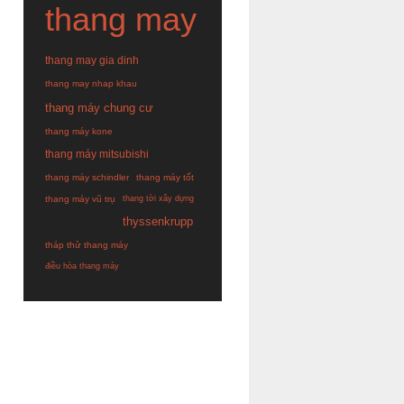
thang may
thang may gia dinh
thang may nhap khau
thang máy chung cư
thang máy kone
thang máy mitsubishi
thang máy schindler
thang máy tốt
thang máy vũ trụ
thang tời xây dựng
thyssenkrupp
tháp thử thang máy
điều hòa thang máy