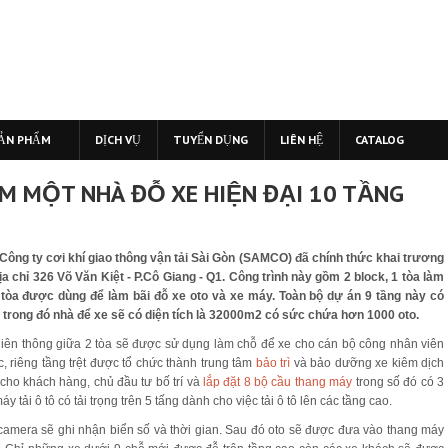
ẢN PHẨM
DỊCH VỤ
TUYỂN DỤNG
LIÊN HỆ
CATALOG
ÊM MỘT NHÀ ĐỖ XE HIỆN ĐẠI 10 TẦNG
Công ty cơi khí giao thông vận tải Sài Gòn (SAMCO) đã chính thức khai trương
ịa chỉ 326 Võ Văn Kiệt - P.Cô Giang - Q1. Công trình này gồm 2 block, 1 tòa làm
tòa được dùng để làm bãi đỗ xe oto và xe máy. Toàn bộ dự án 9 tầng này có
 trong đó nhà để xe sẽ có diện tích là 32000m2 có sức chứa hơn 1000 oto.
liên thông giữa 2 tòa sẽ được sử dụng làm chỗ để xe cho cán bộ công nhân viên
c, riêng tầng trệt được tổ chức thành trung tâm
bảo trì
và bảo dưỡng xe kiêm dịch
 cho khách hàng, chủ đầu tư bố trí và
lắp đặt 8 bộ cầu thang máy
trong số đó có 3
 tải ô tô có tải trọng trên 5 tấng dành cho việc tải ô tô lên các tầng cao.
 camera sẽ ghi nhận biển số và thời gian. Sau đó oto sẽ được đưa vào thang máy