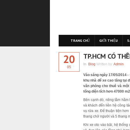
TRANG CHỦ
GIỚI THIỆU
S
TP.HCM CÓ TH
20
In
Blog
Written by
Admin
05
Vào sáng ngày 17/05/2014 - 
khu nhà để xe cao tầng tại đ
văn phòng cho thuê và một 
tổng diện tích hơn 47000 m2
Bên cạnh đó, riêng tầm hầm 
và khách đến liên hệ công tá
vụ rửa xe. Để thuận tiện hơn
thang chở người và 5 thang máy
Khi xe oto vào bãi, hệ thống