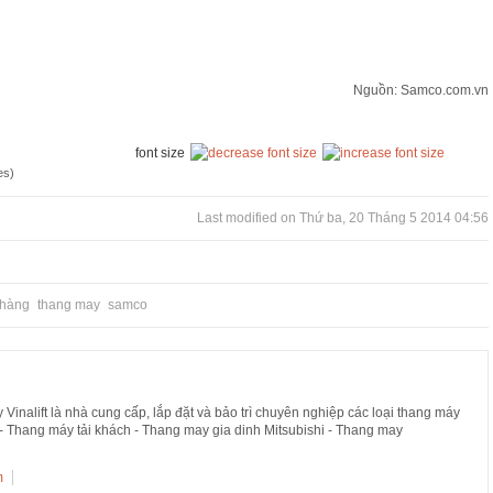
Nguồn: Samco.com.vn
font size
es)
Last modified on Thứ ba, 20 Tháng 5 2014 04:56
 hàng
thang may
samco
nalift là nhà cung cấp, lắp đặt và bảo trì chuyên nghiệp các loại thang máy
- Thang máy tải khách - Thang may gia dinh Mitsubishi - Thang may
m