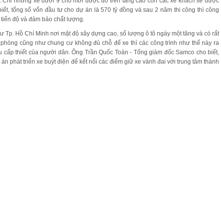
. Chỉ những xe dưới 9 chỗ mới được đỗ trên tầng cao còn các xe khách sẽ được
ết, tổng số vốn đầu tư cho dự án là 570 tỷ đồng và sau 2 năm thi công thì công
 tiến độ và đảm bảo chất lượng.
hư Tp. Hồ Chí Minh nơi mật độ xây dựng cao, số lượng ô tô ngày một tăng và có rất
n phòng cũng như chung cư không đủ chỗ để xe thì các công trình như thế này ra
 cấp thiết của người dân. Ông Trần Quốc Toản - Tổng giám đốc Samco cho biết,
 phát triển xe buýt điện để kết nối các điểm giữ xe vành đai với trung tâm thành