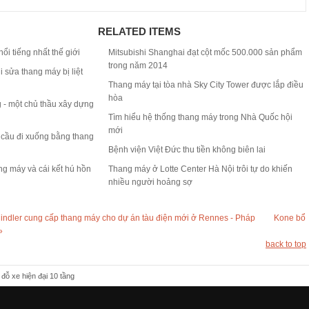
RELATED ITEMS
ổi tiếng nhất thế giới
Mitsubishi Shanghai đạt cột mốc 500.000 sản phẩm
trong năm 2014
i sửa thang máy bị liệt
Thang máy tại tòa nhà Sky City Tower được lắp điều
hòa
g - một chủ thầu xây dựng
Tìm hiểu hệ thống thang máy trong Nhà Quốc hội
mới
n cầu đi xuống bằng thang
Bệnh viện Việt Đức thu tiền không biên lai
g máy và cái kết hú hồn
Thang máy ở Lotte Center Hà Nội trôi tự do khiến
nhiều người hoảng sợ
indler cung cấp thang máy cho dự án tàu điện mới ở Rennes - Pháp
Kone bổ
»
back to top
ỗ xe hiện đại 10 tầng