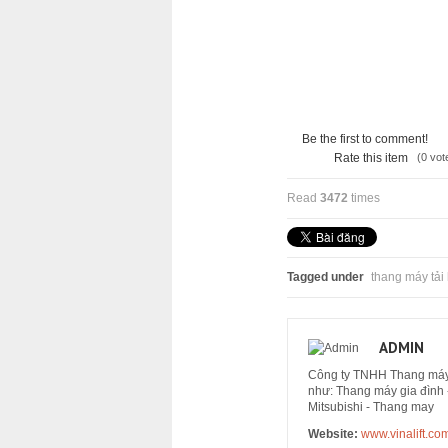
Be the first to comment!
4
5
Rate this item
(0 vot
Read
3472
times
Tagged under
thang máy tải
ADMIN
Công ty TNHH Thang máy Vi
như: Thang máy gia đình 
Mitsubishi - Thang may
Website:
www.vinalift.co